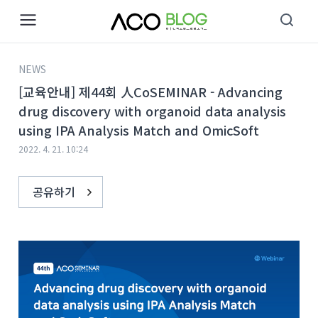
본문 바로가기
NEWS
[교육안내] 제44회 人CoSEMINAR - Advancing
drug discovery with organoid data analysis
using IPA Analysis Match and OmicSoft
2022. 4. 21. 10:24
공유하기