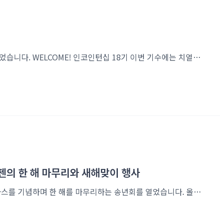
2025년 새해와 함께 1월 6일, 인코인턴십 18기가 시작되었습니다. WELCOME! 인코인턴십 18기 이번 기수에는 치열한 경쟁을 거쳐 선발된 12명의 학생들이 참여하게 되었는데요,생물정보 분석 역량을 강화하기 위해 각기 다른 배경을 가진 학생들이 한데 모였습니다.5주 간의 여정 속에서 이들은 어떤 경험을 했을까요? 인턴십의 리얼 후기를 지금부터 전해드립니다. 각각의 개성을 지닌 4개의 조 첫날이라 아직 어색 어색 😆조별로 아이스브레이킹 타임을 갖습니다! 아이스브레이킹 타임을 가지는 학생들 다른 기수와 비교해서 18기에는 뭐가 달라졌을까요? 바로 책상과 자리 배치인데요!강의실 느낌의 책상으로 교체해 강의의 집중도를 높이고자 했습니다.아래는 수업에 집중하는 학생들의 모습입니다. 열심히 수업을 듣는..
실리코젠의 한 해 마무리와 새해맞이 행사
지난 2024년 12월 19일, 목요일, 인실리코젠은 크리스마스를 기념하며 한 해를 마무리하는 송년회를 열었습니다. 올해도 드레스코드는 크리스마스를 상징하는 레드와 그린으로 통일해 특별한 분위기를 연출했습니다. 광교 CGV 앞에서 영화 관람 전에 다 함께! 작년에 이어 같은 장소에서 단체 사진을 촬영했습니다. 새로운 얼굴도 보이고요~ 같은 장소, 다른 느낌이지요? 🎬 영화 관람: ‘무파사: 라이온 킹’송년회는 광교 CGV에서 디즈니의 ‘무파사: 라이온 킹’ 관람으로 시작했습니다.영화 '라이온 킹'은 디즈니에서 제작한 애니메이션 영화이며 아프리카 사바나를 배경으로 어린 사자 심바가 자신의 운명을 찾아가는 이야기인데요. 2019년 실사 영화 '라이온 킹'에 이어, 2024년에는 심바의 아버지 무파사 이..