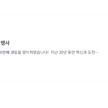
 행사
안녕하세요!생물정보 전문기업 ㈜인실리코젠이 어느덧 20번째 생일을 맞이하였습니다! 지난 20년 동안 혁신과 도전을 거듭하며 생물정보 분야에서 중요한 역할을 해온 인실리코젠은, 이번 20주년 기념행사를 통해 그동안의 성과를 돌아보고 미래를 향한 새로운 도약을 다짐하는 시간을 가졌습니다. 이제, 그 기념행사의 현장을 함께 살펴보겠습니다! 📸 용용 콤비의 사회로 시작된 20주년 기념식 🎤이번 행사의 사회는 김형용 이사님과 용승천 책임님께서 맡아 주셨습니다. 두 분은 각각 20년과 10년 근속을 하셔서 더욱 뜻깊은 진행이었습니다. 인코덤 결산 및 시상식 🏆본격적인 시상에 앞서, 인코덤(생물정보 전문위키)의 2024년도 결산과 시상이 있었습니다. 인실리코젠은 2014년부터 인코덤을 운영하며 생물정보..