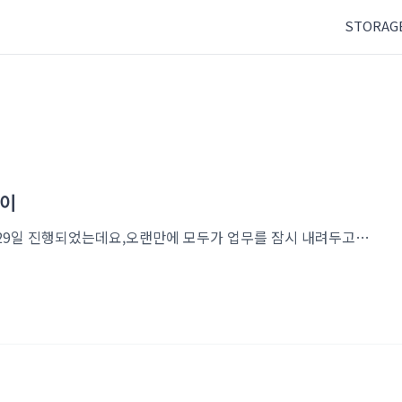
STORAG
레이
2년 만에 다시 열린 인코플레이! 이번 인코플레이는 4월 29일 진행되었는데요,오랜만에 모두가 업무를 잠시 내려두고 함께 웃고 즐길 수 있었던 시간이었습니다. 제1회 인코배 탁구대회🏓이번 인코플레이에서는 처음으로 ‘인코배 탁구대회’가 진행되었습니다. 발단(?)은 점심시간마다 28층 탁구대에 모여 열정적으로 탁구를 즐기던 직원분들이었는데요. 점점 많은 분들의 관심과 응원이 이어지며, 결국 정식 탁구대회까지 열리게 되었습니다. 탁구대회는 단식과 부서별 복식경기로 진행되었습니다. 특히 단식경기는 4월 29일 본선에 앞서 예선전이 먼저 치러졌고, 치열한 경쟁 끝에 최후의 4인만이 4강전에 진출하게 되었습니다. 그 주인공은 BS 이병준 선임님, iLAB 조항철 선임님, iLAB 박찬수 사원, BS 김영훈 ..