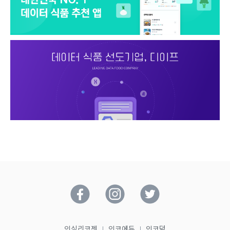
인실리코젠
인코에듀
인코덤