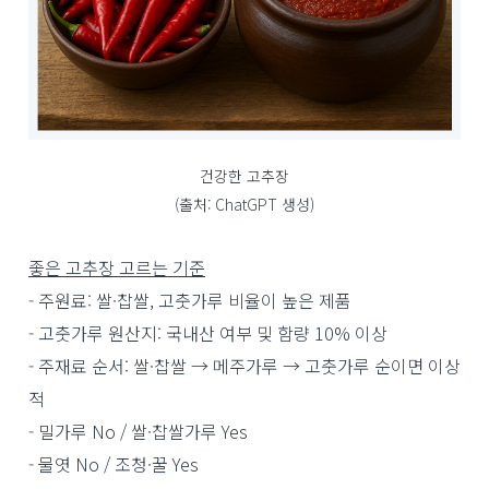
건강한 고추장
(출처: ChatGPT 생성)
좋은 고추장 고르는 기준
- 주원료: 쌀·찹쌀, 고춧가루 비율이 높은 제품
- 고춧가루 원산지: 국내산 여부 및 함량 10% 이상
- 주재료 순서: 쌀·찹쌀 → 메주가루 → 고춧가루 순이면 이상
적
- 밀가루 No / 쌀·찹쌀가루 Yes
- 물엿 No / 조청·꿀 Yes