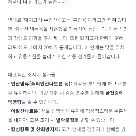
제품이 더 신뢰도가 높습니다.
반대로 ‘돼지고기(수입산)’ 또는 ‘혼합육’이라고만 적혀 있다
면, 외국산 냉동육을 사용했을 가능성이 높습니다. 이는 식감
과 맛에도 영향을 주게 됩니다. 또한 돼지고기 함량이 80%
라도 해도 나머지 20%가 문제입니다. 이 안에는 맛을 유지
하고 유통기한을 늘리기 위한 각종 첨가물이 들어갑니다.
대표적인 소시지 첨가물
- 인산염류(폴리인산나트륨 등):
질감을 부드럽게 하고 수분
을 유지하지만, 과량 섭취 시 칼슘 흡수를 방해해
골건강에
악영향
을 줄 수 있습니다.
- 아질산나트륨:
색을 선명하게 유지해 먹음직스러운 분홍색
을 내지만, 고온 조리 시
발암물질
로 변할 수 있습니다.
-
합성향료 및 산화방지제:
고기 냄새를 감추거나 산패를 방