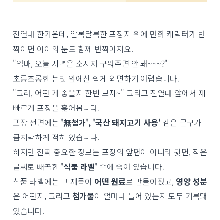
진열대 한가운데, 알록달록한 포장지 위에 만화 캐릭터가 반
짝이면 아이의 눈도 함께 반짝이지요.
"엄마, 오늘 저녁은 소시지 구워주면 안 돼~~~?"
초롱초롱한 눈빛 앞에선 쉽게 외면하기 어렵습니다.
"그래, 어떤 게 좋을지 한번 보자~"
그리고 진열대 앞에서 재
빠르게 포장을 훑어봅니다.
포장 전면에는
'無첨가', '국산 돼지고기 사용'
같은 문구가
큼지막하게 적혀 있습니다.
하지만 진짜 중요한 정보는 포장의 앞면이 아니라 뒷면, 작은
글씨로 빼곡한
'식품 라벨'
속에 숨어 있습니다.
식품 라벨에는 그 제품이
어떤 원료
로 만들어졌고,
영양 성분
은 어떤지, 그리고
첨가물
이 얼마나 들어 있는지 모두 기록돼
있습니다.