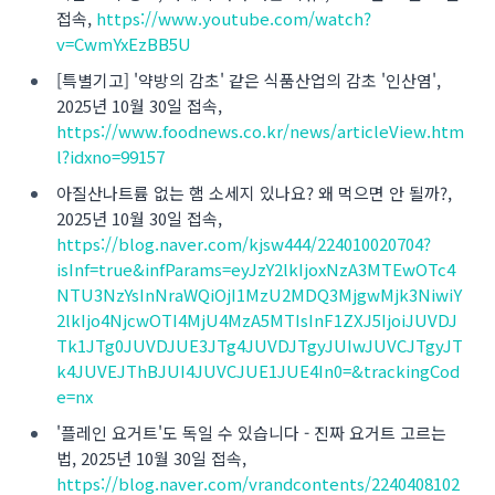
접속,
https://www.youtube.com/watch?
v=CwmYxEzBB5U
[특별기고] '약방의 감초' 같은 식품산업의 감초 '인산염',
2025년 10월 30일 접속,
https://www.foodnews.co.kr/news/articleView.htm
l?idxno=99157
아질산나트륨 없는 햄 소세지 있나요? 왜 먹으면 안 될까?,
2025년 10월 30일 접속,
https://blog.naver.com/kjsw444/224010020704?
isInf=true&infParams=eyJzY2lkIjoxNzA3MTEwOTc4
NTU3NzYsInNraWQiOjI1MzU2MDQ3MjgwMjk3NiwiY
2lkIjo4NjcwOTI4MjU4MzA5MTIsInF1ZXJ5IjoiJUVDJ
Tk1JTg0JUVDJUE3JTg4JUVDJTgyJUIwJUVCJTgyJT
k4JUVEJThBJUI4JUVCJUE1JUE4In0=&trackingCod
e=nx
'플레인 요거트'도 독일 수 있습니다 - 진짜 요거트 고르는
법, 2025년 10월 30일 접속,
https://blog.naver.com/vrandcontents/2240408102