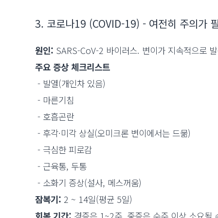
3. 코로나19 (COVID-19) - 여전히 주의가
원인:
SARS-CoV-2 바이러스. 변이가 지속적으로 
주요 증상 체크리스트
- 발열(개인차 있음)
- 마른기침
- 호흡곤란
- 후각·미각 상실(오미크론 변이에서는 드묾)
- 극심한 피로감
- 근육통, 두통
- 소화기 증상(설사, 메스꺼움)
잠복기:
2 ~ 14일(평균 5일)
회복 기간:
경증은 1~2주, 중증은 수주 이상 소요될 수