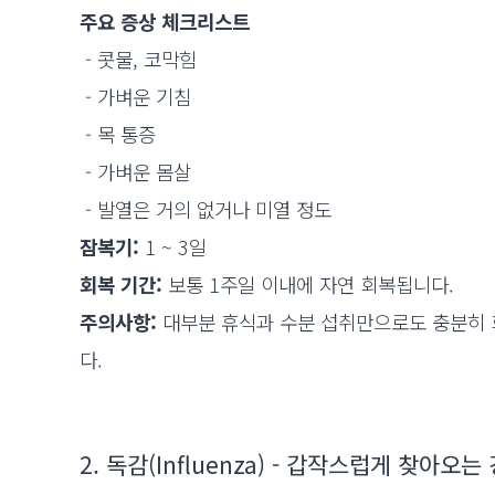
주요 증상 체크리스트
- 콧물, 코막힘
- 가벼운 기침
- 목 통증
- 가벼운 몸살
- 발열은 거의 없거나 미열 정도
잠복기:
1 ~ 3일
회복 기간:
보통 1주일 이내에 자연 회복됩니다.
주의사항:
대부분 휴식과 수분 섭취만으로도 충분히 회
다.
2. 독감(Influenza) - 갑작스럽게 찾아오