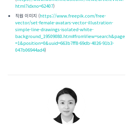
html?idxno=62407
)
직원 이미지
(
https://www.freepik.com/free-
vector/set-female-avatars-vector-illustration-
simple-line-drawings-isolated-white-
background_19509080.htm#fromView=search&page
=1&position=0&uuid=663b7ff8-69db-4026-91b3-
047b06944ad4
)