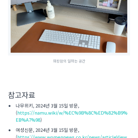
워킹맘의 일하는 공간
참고자료
나무위키, 2024년 3월 15일 방문,
(
https://namu.wiki/w/%EC%9B%8C%ED%82%B9%
EB%A7%98
)
여성신문, 2024년 3월 15일 방문,
(
https://www.womennews.co.kr/news/articleView.