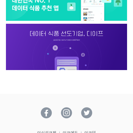
인실리코젠
인코에듀
인코덤