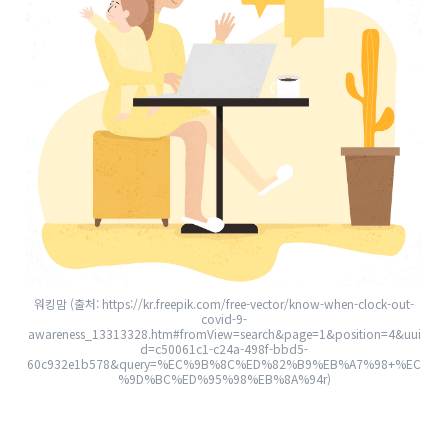
워킹맘 (출처: https://kr.freepik.com/free-vector/know-when-clock-out-
covid-9-
awareness_13313328.htm#fromView=search&page=1&position=4&uui
d=c50061c1-c24a-498f-bbd5-
60c932e1b578&query=%EC%9B%8C%ED%82%B9%EB%A7%98+%EC
%9D%BC%ED%95%98%EB%8A%94r)