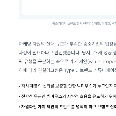
중소기업의 브랜드 전략 (출처: 신형원, 이정호, 백창석,
마케팅 자원의 절대 규모가 부족한 중소기업의 입장을
과정이 필요하다고 판단했습니다. 당시, 73개 성공 
략 유형을 구분하는 축으로 가치 제안(value proposit
이에 따라 인실리코젠은 Type C 브랜드 커뮤니케이
•
자사 제품의 신뢰를 보증할 만한
빅마우스가
누구인지 
•
전략적 우군인
빅마우스의
자발적 호응을 유도하기 위
•
차별화할
가치 제안
의
포인트를 명확히 하고
브랜드 신